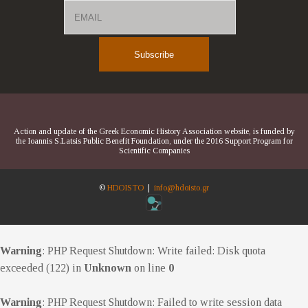
Email
Name
Action and update of the Greek Economic History Association website, is funded by
the Ioannis S.Latsis Public Benefit Foundation, under the 2016 Support Program for
Scientific Companies
©
HDOISTO
|
info@hdoisto.gr
Warning
: PHP Request Shutdown: Write failed: Disk quota
exceeded (122) in
Unknown
on line
0
Warning
: PHP Request Shutdown: Failed to write session data