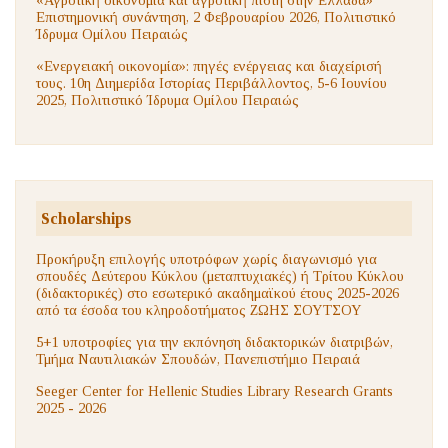
«Αγροτική οικονομία και αγροτική πίστη στην Ελλάδα»
Επιστημονική συνάντηση, 2 Φεβρουαρίου 2026, Πολιτιστικό
Ίδρυμα Ομίλου Πειραιώς
«Ενεργειακή οικονομία»: πηγές ενέργειας και διαχείρισή
τους. 10η Διημερίδα Ιστορίας Περιβάλλοντος, 5-6 Ιουνίου
2025, Πολιτιστικό Ίδρυμα Ομίλου Πειραιώς
Scholarships
Προκήρυξη επιλογής υποτρόφων χωρίς διαγωνισμό για
σπουδές Δεύτερου Κύκλου (μεταπτυχιακές) ή Τρίτου Κύκλου
(διδακτορικές) στο εσωτερικό ακαδημαϊκού έτους 2025-2026
από τα έσοδα του κληροδοτήματος ΖΩΗΣ ΣΟΥΤΣΟΥ
5+1 υποτροφίες για την εκπόνηση διδακτορικών διατριβών,
Τμήμα Ναυτιλιακών Σπουδών, Πανεπιστήμιο Πειραιά
Seeger Center for Hellenic Studies Library Research Grants
2025 - 2026