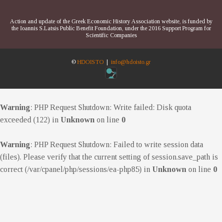
Action and update of the Greek Economic History Association website, is funded by
the Ioannis S.Latsis Public Benefit Foundation, under the 2016 Support Program for
Scientific Companies
©
HDOISTO
|
info@hdoisto.gr
Warning
: PHP Request Shutdown: Write failed: Disk quota
exceeded (122) in
Unknown
on line
0
Warning
: PHP Request Shutdown: Failed to write session data
(files). Please verify that the current setting of session.save_path is
correct (/var/cpanel/php/sessions/ea-php85) in
Unknown
on line
0