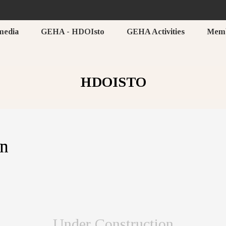
media
GEHA - HDOIsto
GEHA Activities
Mem
HDOISTO
on
Under Construction