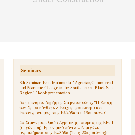
Seminars
6th Seminar: Ekin Mahmuzlu, "Agrarian,Commercial
and Maritime Change in the Southeastern Black Sea
Region" / book presentation
5ο σεμινάριο: Δημήτρης Στεργιόπουλος, "Η Εποχή
των Χρυσοκάνθαρων: Επιχειρηματικότητα και
Εκσυγχρονισμός στην Ελλάδα του 19ου αιώνα"
4ο Σεμινάριο: Ομάδα Αγροτικής Ιστορίας της ΕΕΟΙ
(οργάνωση), Ερευνητικό πάνελ «Τα μεγάλα
αγροκτήματα στην Ελλάδα (19ος-20ός αιώνας):