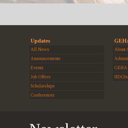
Updates
GEHA
All News
About
Announcements
Admini
Events
GEHA H
Job Offers
HDOIst
Scholarships
Conferences