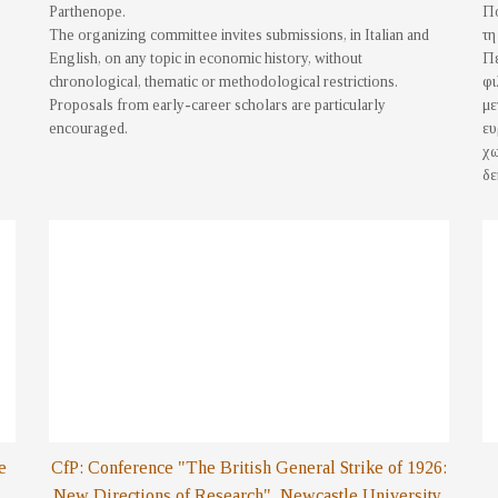
Parthenope.
Πο
The organizing committee invites submissions, in Italian and
τη
English, on any topic in economic history, without
Πε
chronological, thematic or methodological restrictions.
φι
Proposals from early-career scholars are particularly
με
encouraged.
ευ
χω
δε
e
CfP: Conference "The British General Strike of 1926:
New Directions of Research", Newcastle University,