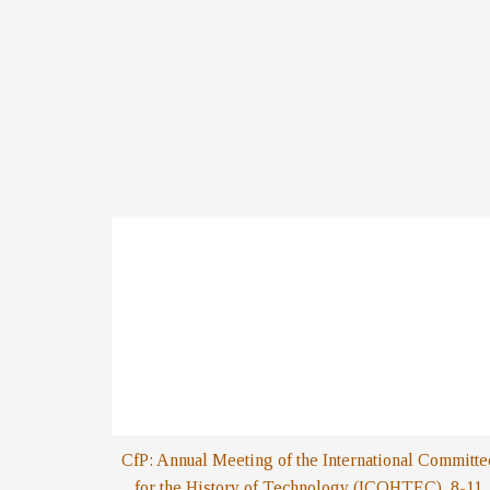
CfP: Annual Meeting of the International Committe
for the History of Technology (ICOHTEC), 8-11