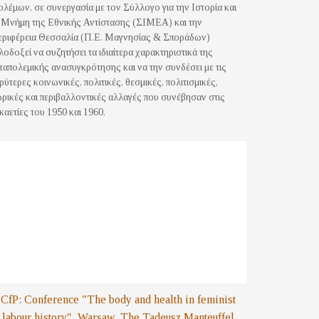
λέμων, σε συνεργασία με τον Σύλλογο για την Ιστορία και
 Μνήμη της Εθνικής Αντίστασης (ΣΙΜΕΑ) και την
ριφέρεια Θεσσαλία (Π.Ε. Μαγνησίας & Σποράδων)
λοδοξεί να συζητήσει τα ιδιαίτερα χαρακτηριστικά της
ταπολεμικής ανασυγκρότησης και να την συνδέσει με τις
ρύτερες κοινωνικές, πολιτικές, θεσμικές, πολιτισμικές,
ρικές και περιβαλλοντικές αλλαγές που συνέβησαν στις
καετίες του 1950 και 1960.
CfP: Conference "The body and health in feminist
labour history", Warsaw, The Tadeusz Manteuffel