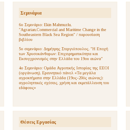
Σεμινάρια
6ο Σεμινάριο: Ekin Mahmuzlu,
"Agrarian,Commercial and Maritime Change in the
Southeastern Black Sea Region" / παρουσίαση
βιβλίου
5ο σεμινάριο: Δημήτρης Στεργιόπουλος, "Η Εποχή
των Χρυσοκάνθαρων: Επιχειρηματικότητα και
Εκσυγχρονισμός στην Ελλάδα του 19ου αιώνα"
4ο Σεμινάριο: Ομάδα Αγροτικής Ιστορίας της ΕΕΟΙ
(οργάνωση), Ερευνητικό πάνελ «Τα μεγάλα
αγροκτήματα στην Ελλάδα (19ος-20ός αιώνας):
αγροληπτικές σχέσεις, χρήση και εκμετάλλευση του
εδάφους»
Θέσεις Εργασίας