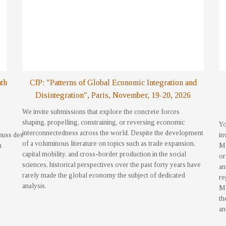
nth
CfP: "Patterns of Global Economic Integration and
Disintegration", Paris, November, 19-20, 2026
We invite submissions that explore the concrete forces
shaping, propelling, constraining, or reversing economic
Yo
interconnectedness across the world. Despite the development
huss des
in
of a voluminous literature on topics such as trade expansion,
h
Me
capital mobility, and cross-border production in the social
or
sciences, historical perspectives over the past forty years have
an
rarely made the global economy the subject of dedicated
re
analysis.
Me
th
an