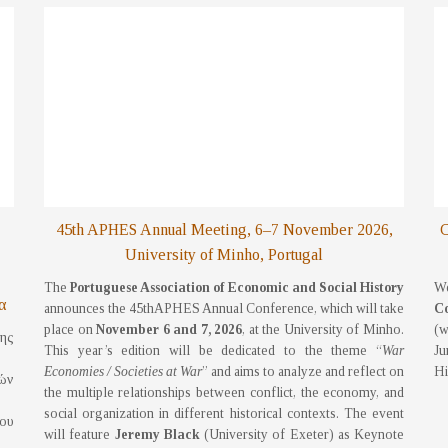
45th APHES Annual Meeting, 6–7 November 2026,
C
University of Minho, Portugal
The
Portuguese Association of Economic and Social History
We
α
announces the 45thAPHES Annual Conference, which will take
Co
place on
November 6 and 7, 2026
, at the University of Minho.
(w
ψης
This year’s edition will be dedicated to the theme “
War
Ju
Economies / Societies at War
” and aims to analyze and reflect on
Hi
κών
the multiple relationships between conflict, the economy, and
social organization in different historical contexts. The event
ου
will feature
Jeremy Black
(University of Exeter) as Keynote