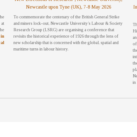
Newcastle upon Tyne (UK), 7-8 May 2026
I
the
To commemorate the centenary of the British General Strike
at
and miners lock-out, Newcastle University’s Labour & Society
Th
the
Research Group (LSRG) are organising a conference that
Hi
 in
revisits the historical experience of 1926 through the lens of
an
cal
new scholarship that is concerned with the global, spatial and
of
maritime turns in labour history.
th
in
th
pl
Ne
in