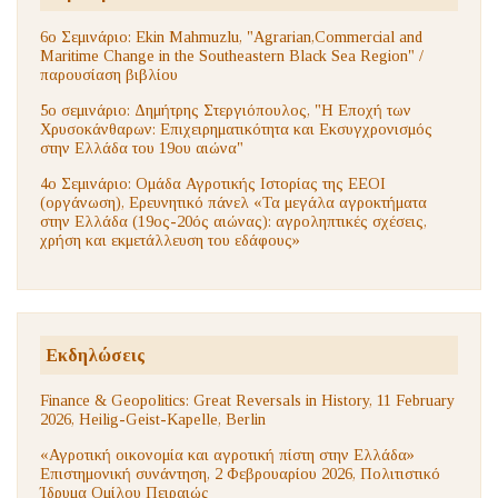
6ο Σεμινάριο: Ekin Mahmuzlu, "Agrarian,Commercial and
Maritime Change in the Southeastern Black Sea Region" /
παρουσίαση βιβλίου
5ο σεμινάριο: Δημήτρης Στεργιόπουλος, "Η Εποχή των
Χρυσοκάνθαρων: Επιχειρηματικότητα και Εκσυγχρονισμός
στην Ελλάδα του 19ου αιώνα"
4ο Σεμινάριο: Ομάδα Αγροτικής Ιστορίας της ΕΕΟΙ
(οργάνωση), Ερευνητικό πάνελ «Τα μεγάλα αγροκτήματα
στην Ελλάδα (19ος-20ός αιώνας): αγροληπτικές σχέσεις,
χρήση και εκμετάλλευση του εδάφους»
Εκδηλώσεις
Finance & Geopolitics: Great Reversals in History, 11 February
2026, Heilig-Geist-Kapelle, Berlin
«Αγροτική οικονομία και αγροτική πίστη στην Ελλάδα»
Επιστημονική συνάντηση, 2 Φεβρουαρίου 2026, Πολιτιστικό
Ίδρυμα Ομίλου Πειραιώς