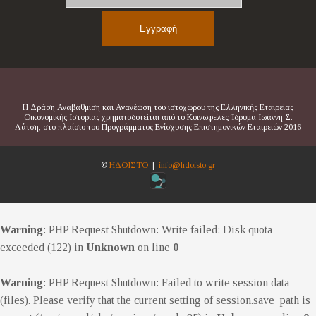
Η Δράση Αναβάθμιση και Ανανέωση του ιστοχώρου της Ελληνικής Εταιρείας
Οικονομικής Ιστορίας χρηματοδοτείται από το Κοινωφελές Ίδρυμα Ιωάννη Σ.
Λάτση, στο πλαίσιο του Προγράμματος Ενίσχυσης Επιστημονικών Εταιρειών 2016
©
ΗΔΟΙΣΤΟ
|
info@hdoisto.gr
Warning
: PHP Request Shutdown: Write failed: Disk quota
exceeded (122) in
Unknown
on line
0
Warning
: PHP Request Shutdown: Failed to write session data
(files). Please verify that the current setting of session.save_path is