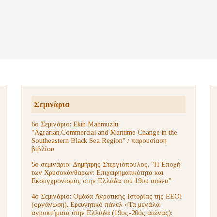
Σεμινάρια
6ο Σεμινάριο: Ekin Mahmuzlu,
"Agrarian,Commercial and Maritime Change in the
Southeastern Black Sea Region" / παρουσίαση
βιβλίου
5ο σεμινάριο: Δημήτρης Στεργιόπουλος, "Η Εποχή
των Χρυσοκάνθαρων: Επιχειρηματικότητα και
Εκσυγχρονισμός στην Ελλάδα του 19ου αιώνα"
4ο Σεμινάριο: Ομάδα Αγροτικής Ιστορίας της ΕΕΟΙ
(οργάνωση), Ερευνητικό πάνελ «Τα μεγάλα
αγροκτήματα στην Ελλάδα (19ος-20ός αιώνας):