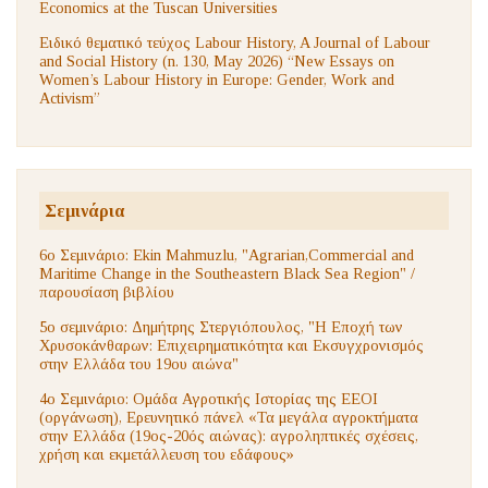
Economics at the Tuscan Universities
Ειδικό θεματικό τεύχος Labour History, A Journal of Labour
and Social History (n. 130, May 2026) “New Essays on
Women’s Labour History in Europe: Gender, Work and
Activism”
Σεμινάρια
6ο Σεμινάριο: Ekin Mahmuzlu, "Agrarian,Commercial and
Maritime Change in the Southeastern Black Sea Region" /
παρουσίαση βιβλίου
5ο σεμινάριο: Δημήτρης Στεργιόπουλος, "Η Εποχή των
Χρυσοκάνθαρων: Επιχειρηματικότητα και Εκσυγχρονισμός
στην Ελλάδα του 19ου αιώνα"
4ο Σεμινάριο: Ομάδα Αγροτικής Ιστορίας της ΕΕΟΙ
(οργάνωση), Ερευνητικό πάνελ «Τα μεγάλα αγροκτήματα
στην Ελλάδα (19ος-20ός αιώνας): αγροληπτικές σχέσεις,
χρήση και εκμετάλλευση του εδάφους»