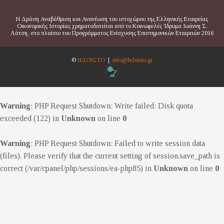
Η Δράση Αναβάθμιση και Ανανέωση του ιστοχώρου της Ελληνικής Εταιρείας
Οικονομικής Ιστορίας χρηματοδοτείται από το Κοινωφελές Ίδρυμα Ιωάννη Σ.
Λάτση, στο πλαίσιο του Προγράμματος Ενίσχυσης Επιστημονικών Εταιρειών 2016
©
ΗΔΟΙΣΤΟ
|
info@hdoisto.gr
Warning
: PHP Request Shutdown: Write failed: Disk quota
exceeded (122) in
Unknown
on line
0
Warning
: PHP Request Shutdown: Failed to write session data
(files). Please verify that the current setting of session.save_path is
correct (/var/cpanel/php/sessions/ea-php85) in
Unknown
on line
0