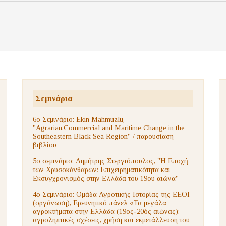
Σεμινάρια
6ο Σεμινάριο: Ekin Mahmuzlu,
"Agrarian,Commercial and Maritime Change in the
Southeastern Black Sea Region" / παρουσίαση
βιβλίου
5ο σεμινάριο: Δημήτρης Στεργιόπουλος, "Η Εποχή
των Χρυσοκάνθαρων: Επιχειρηματικότητα και
Εκσυγχρονισμός στην Ελλάδα του 19ου αιώνα"
4ο Σεμινάριο: Ομάδα Αγροτικής Ιστορίας της ΕΕΟΙ
(οργάνωση), Ερευνητικό πάνελ «Τα μεγάλα
αγροκτήματα στην Ελλάδα (19ος-20ός αιώνας):
αγροληπτικές σχέσεις, χρήση και εκμετάλλευση του