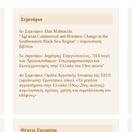
Σεμινάρια
6ο Σεμινάριο: Ekin Mahmuzlu,
"Agrarian,Commercial and Maritime Change in the
Southeastern Black Sea Region" / παρουσίαση
βιβλίου
5ο σεμινάριο: Δημήτρης Στεργιόπουλος, "Η Εποχή
των Χρυσοκάνθαρων: Επιχειρηματικότητα και
Εκσυγχρονισμός στην Ελλάδα του 19ου αιώνα"
4ο Σεμινάριο: Ομάδα Αγροτικής Ιστορίας της ΕΕΟΙ
(οργάνωση), Ερευνητικό πάνελ «Τα μεγάλα
αγροκτήματα στην Ελλάδα (19ος-20ός αιώνας):
αγροληπτικές σχέσεις, χρήση και εκμετάλλευση του
εδάφους»
Θέσεις Εργασίας