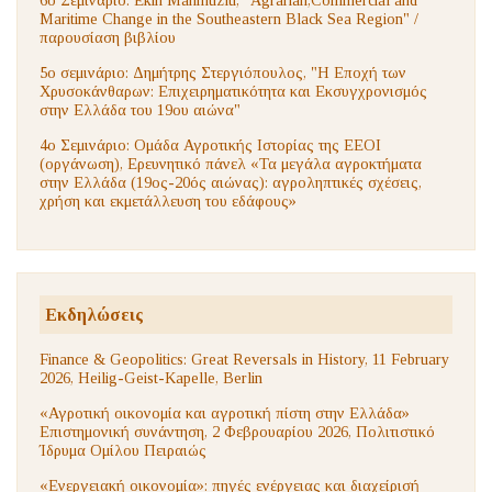
Maritime Change in the Southeastern Black Sea Region" /
παρουσίαση βιβλίου
5ο σεμινάριο: Δημήτρης Στεργιόπουλος, "Η Εποχή των
Χρυσοκάνθαρων: Επιχειρηματικότητα και Εκσυγχρονισμός
στην Ελλάδα του 19ου αιώνα"
4ο Σεμινάριο: Ομάδα Αγροτικής Ιστορίας της ΕΕΟΙ
(οργάνωση), Ερευνητικό πάνελ «Τα μεγάλα αγροκτήματα
στην Ελλάδα (19ος-20ός αιώνας): αγροληπτικές σχέσεις,
χρήση και εκμετάλλευση του εδάφους»
Εκδηλώσεις
Finance & Geopolitics: Great Reversals in History, 11 February
2026, Heilig-Geist-Kapelle, Berlin
«Αγροτική οικονομία και αγροτική πίστη στην Ελλάδα»
Επιστημονική συνάντηση, 2 Φεβρουαρίου 2026, Πολιτιστικό
Ίδρυμα Ομίλου Πειραιώς
«Ενεργειακή οικονομία»: πηγές ενέργειας και διαχείρισή