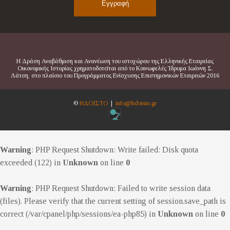
Η Δράση Αναβάθμιση και Ανανέωση του ιστοχώρου της Ελληνικής Εταιρείας
Οικονομικής Ιστορίας χρηματοδοτείται από το Κοινωφελές Ίδρυμα Ιωάννη Σ.
Λάτση, στο πλαίσιο του Προγράμματος Ενίσχυσης Επιστημονικών Εταιρειών 2016
©
ΗΔΟΙΣΤΟ
|
info@hdoisto.gr
Warning
: PHP Request Shutdown: Write failed: Disk quota
exceeded (122) in
Unknown
on line
0
Warning
: PHP Request Shutdown: Failed to write session data
(files). Please verify that the current setting of session.save_path is
correct (/var/cpanel/php/sessions/ea-php85) in
Unknown
on line
0