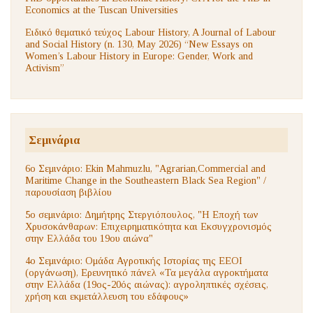
Economics at the Tuscan Universities
Ειδικό θεματικό τεύχος Labour History, A Journal of Labour
and Social History (n. 130, May 2026) “New Essays on
Women’s Labour History in Europe: Gender, Work and
Activism”
Σεμινάρια
6ο Σεμινάριο: Ekin Mahmuzlu, "Agrarian,Commercial and
Maritime Change in the Southeastern Black Sea Region" /
παρουσίαση βιβλίου
5ο σεμινάριο: Δημήτρης Στεργιόπουλος, "Η Εποχή των
Χρυσοκάνθαρων: Επιχειρηματικότητα και Εκσυγχρονισμός
στην Ελλάδα του 19ου αιώνα"
4ο Σεμινάριο: Ομάδα Αγροτικής Ιστορίας της ΕΕΟΙ
(οργάνωση), Ερευνητικό πάνελ «Τα μεγάλα αγροκτήματα
στην Ελλάδα (19ος-20ός αιώνας): αγροληπτικές σχέσεις,
χρήση και εκμετάλλευση του εδάφους»