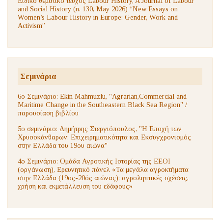
Ειδικό θεματικό τεύχος Labour History, A Journal of Labour
and Social History (n. 130, May 2026) “New Essays on
Women’s Labour History in Europe: Gender, Work and
Activism”
Σεμινάρια
6ο Σεμινάριο: Ekin Mahmuzlu, "Agrarian,Commercial and
Maritime Change in the Southeastern Black Sea Region" /
παρουσίαση βιβλίου
5ο σεμινάριο: Δημήτρης Στεργιόπουλος, "Η Εποχή των
Χρυσοκάνθαρων: Επιχειρηματικότητα και Εκσυγχρονισμός
στην Ελλάδα του 19ου αιώνα"
4ο Σεμινάριο: Ομάδα Αγροτικής Ιστορίας της ΕΕΟΙ
(οργάνωση), Ερευνητικό πάνελ «Τα μεγάλα αγροκτήματα
στην Ελλάδα (19ος-20ός αιώνας): αγροληπτικές σχέσεις,
χρήση και εκμετάλλευση του εδάφους»