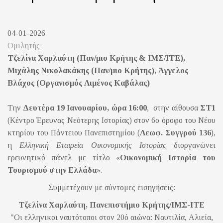
04-01-2026
Ομιλητής:
Τζελίνα Χαρλαύτη (Παν/μιο Κρήτης & ΙΜΣ/ΙΤΕ),
Μιχάλης Νικολακάκης (Παν/μιο Κρήτης), Άγγελος
Βλάχος (Οργανισμός Λιμένος Καβάλας)
Την
Δευτέρα 19 Ιανουαρίου, ώρα 16:00
, στην αίθουσα
ΣΤ1
(Κέντρο Έρευνας Νεότερης Ιστορίας) στον 6ο όροφο του Νέου
κτηρίου του Πάντειου Πανεπιστημίου (
Λεωφ. Συγγρού 136
),
η
Ελληνική Εταιρεία Οικονομικής Ιστορίας
διοργανώνει
ερευνητικό πάνελ με τίτλο «
Οικονομική Ιστορία του
Τουρισμού στην Ελλάδα
».
Συμμετέχουν με σύντομες εισηγήσεις:
Τζελίνα Χαρλαύτη, Πανεπιστήμιο Κρήτης/ΙΜΣ-ΙΤΕ
"Οι ελληνικοι ναυτότοποι στον 20ό αιώνα: Ναυτιλία, Αλιεία,