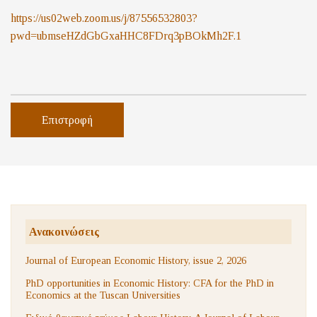
https://us02web.zoom.us/j/87556532803?
pwd=ubmseHZdGbGxaHHC8FDrq3pBOkMh2F.1
Επιστροφή
Ανακοινώσεις
Journal of European Economic History, issue 2, 2026
PhD opportunities in Economic History: CFA for the PhD in
Economics at the Tuscan Universities