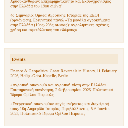
Χρυσοκάνθαρων: Επιχειρηματικότητα και Εκσυγχρονισμός
στην Ελλάδα του 19ου αιώνα"
4ο Σεμινάριο: Ομάδα Αγροτικής Ιστορίας της ΕΕΟΙ
(οργάνωση), Ερευνητικό πάνελ «Τα μεγάλα αγροκτήματα
στην Ελλάδα (19ος-20ός αιώνας): αγροληπτικές σχέσεις,
χρήση και εκμετάλλευση του εδάφους»
Events
Finance & Geopolitics: Great Reversals in History, 11 February
2026, Heilig-Geist-Kapelle, Berlin
«Αγροτική οικονομία και αγροτική πίστη στην Ελλάδα»
Επιστημονική συνάντηση, 2 Φεβρουαρίου 2026, Πολιτιστικό
Ίδρυμα Ομίλου Πειραιώς
«Ενεργειακή οικονομία»: πηγές ενέργειας και διαχείρισή
τους. 10η Διημερίδα Ιστορίας Περιβάλλοντος, 5-6 Ιουνίου
2025, Πολιτιστικό Ίδρυμα Ομίλου Πειραιώς