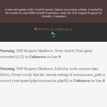
Action and update of the Greek Economic History Association website, is funded by
the Ioannis S.Latsis Public Benefit Foundation, under the 2016 Support Program for
Scientific Companies
©
HDOISTO
|
info@hdoisto.gr
Warning
: PHP Request Shutdown: Write failed: Disk quota
exceeded (122) in
Unknown
on line
0
Warning
: PHP Request Shutdown: Failed to write session data
(files). Please verify that the current setting of session.save_path is
correct (/var/cpanel/php/sessions/ea-php85) in
Unknown
on line
0