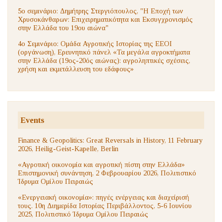
5ο σεμινάριο: Δημήτρης Στεργιόπουλος, "Η Εποχή των
Χρυσοκάνθαρων: Επιχειρηματικότητα και Εκσυγχρονισμός
στην Ελλάδα του 19ου αιώνα"
4ο Σεμινάριο: Ομάδα Αγροτικής Ιστορίας της ΕΕΟΙ
(οργάνωση), Ερευνητικό πάνελ «Τα μεγάλα αγροκτήματα
στην Ελλάδα (19ος-20ός αιώνας): αγροληπτικές σχέσεις,
χρήση και εκμετάλλευση του εδάφους»
Events
Finance & Geopolitics: Great Reversals in History, 11 February
2026, Heilig-Geist-Kapelle, Berlin
«Αγροτική οικονομία και αγροτική πίστη στην Ελλάδα»
Επιστημονική συνάντηση, 2 Φεβρουαρίου 2026, Πολιτιστικό
Ίδρυμα Ομίλου Πειραιώς
«Ενεργειακή οικονομία»: πηγές ενέργειας και διαχείρισή
τους. 10η Διημερίδα Ιστορίας Περιβάλλοντος, 5-6 Ιουνίου
2025, Πολιτιστικό Ίδρυμα Ομίλου Πειραιώς