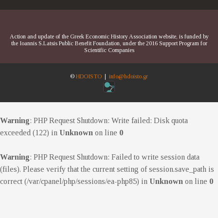
Action and update of the Greek Economic History Association website, is funded by
the Ioannis S.Latsis Public Benefit Foundation, under the 2016 Support Program for
Scientific Companies
©
HDOISTO
|
info@hdoisto.gr
Warning
: PHP Request Shutdown: Write failed: Disk quota
exceeded (122) in
Unknown
on line
0
Warning
: PHP Request Shutdown: Failed to write session data
(files). Please verify that the current setting of session.save_path is
correct (/var/cpanel/php/sessions/ea-php85) in
Unknown
on line
0