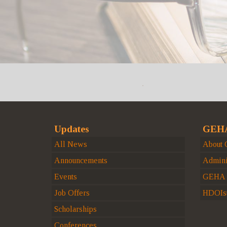
Updates
GEHA
All News
About
Announcements
Admini
Events
GEHA H
Job Offers
HDOIst
Scholarships
Conferences