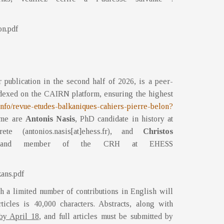
on.pdf
publication in the second half of 2026, is a peer-
dexed on the CAIRN platform, ensuring the highest
n.info/revue-etudes-balkaniques-cahiers-pierre-belon?
lume are
Antonis Nasis
, PhD candidate in history at
 (antonios.nasis[at]ehess.fr), and
Christos
 and member of the CRH at EHESS
ans.pdf
h a limited number of contributions in English will
icles is 40,000 characters. Abstracts, along with
by April 18
, and full articles must be submitted by