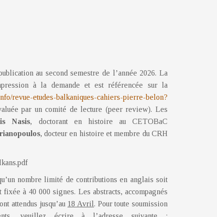
publication au second semestre de l’année 2026. La
mpression à la demande et est référencée sur la
n.info/revue-etudes-balkaniques-cahiers-pierre-belon?
valuée par un comité de lecture (peer review). Les
is Nasis
, doctorant en histoire au CETOBaC
rianopoulos
, docteur en histoire et membre du CRH
kans.pdf
qu’un nombre limité de contributions en anglais soit
t fixée à 40 000 signes. Les abstracts, accompagnés
ont attendus jusqu’au
18 Avril
. Pour toute soumission
ts, veuillez écrire à l’adresse suivante :