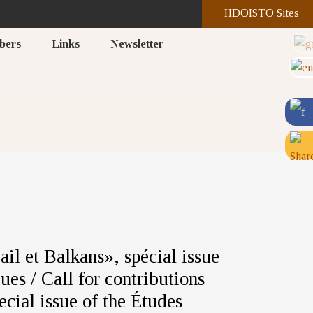
HDOISTO Sites
bers
Links
Newsletter
il et Balkans», spécial issue
es / Call for contributions
cial issue of the Études