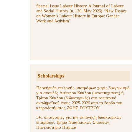
Special Issue Labour History, A Journal of Labour
and Social History (n. 130, May 2026) “New Essays
on Women’s Labour History in Europe: Gender,
Work and Activism”
Scholarships
Προκήρυξη επιλογής υποτρόφων χωρίς διαγωνισμό
για σπουδές Δεύτερου Κύκλου (μεταπτυχιακές) ή
Τρίτου Κύκλου (διδακτορικές) στο εσωτερικό
ακαδημαϊκού έτους 2025-2026 από τα έσοδα του
κληροδοτήματος ΖΩΗΣ ΣΟΥΤΣΟΥ
5+1 υποτροφίες για την εκπόνηση διδακτορικών
διατριβών, Τμήμα Ναυτιλιακών Σπουδών,
Πανεπιστήμιο Πειραιά