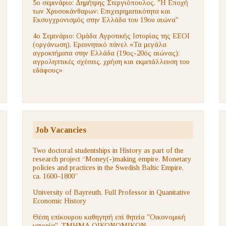
5ο σεμινάριο: Δημήτρης Στεργιόπουλος, "Η Εποχή
των Χρυσοκάνθαρων: Επιχειρηματικότητα και
Εκσυγχρονισμός στην Ελλάδα του 19ου αιώνα"
4ο Σεμινάριο: Ομάδα Αγροτικής Ιστορίας της ΕΕΟΙ
(οργάνωση), Ερευνητικό πάνελ «Τα μεγάλα
αγροκτήματα στην Ελλάδα (19ος-20ός αιώνας):
αγροληπτικές σχέσεις, χρήση και εκμετάλλευση του
εδάφους»
Job Vacancies
Two doctoral studentships in History as part of the
research project “Money(-)making empire. Monetary
policies and practices in the Swedish Baltic Empire,
ca. 1600–1800”
University of Bayreuth, Full Professor in Quanitative
Economic History
Θέση επίκουρου καθηγητή επί θητεία "Οικονομική
ιστορία", ΤΜΗΜΑ ΟΙΚΟΝΟΜΙΚΩΝ