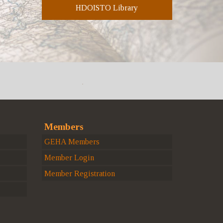
HDOISTO Library
Members
GEHA Members
Member Login
Member Registration