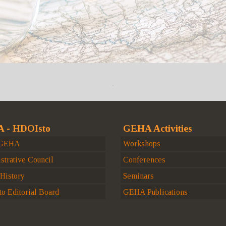
 - HDOIsto
GEHA Activities
 GEHA
Workshops
strative Council
Conferences
istory
Seminars
o Editorial Board
GEHA Publications