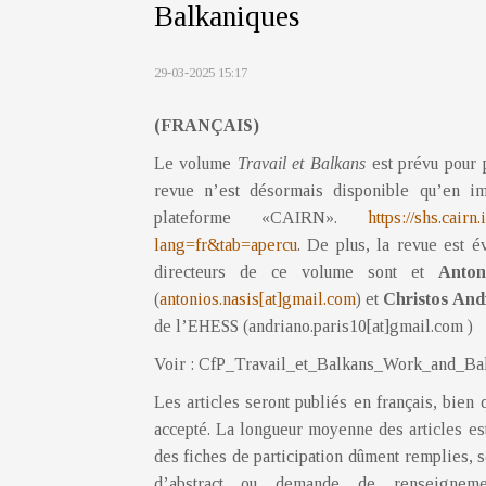
Balkaniques
29-03-2025 15:17
(FRANÇAIS)
Le volume
Travail et Balkans
est prévu pour 
revue n’est désormais disponible qu’en i
plateforme «CAIRN».
https://shs.cair
lang=fr&tab=apercu
. De plus, la revue est é
directeurs de ce volume sont et
Anton
(
antonios.nasis[at]gmail.com
) et
Christos And
de l’EHESS (andriano.paris10[at]gmail.com )
Voir : CfP_Travail_et_Balkans_Work_and_Bal
Les articles seront publiés en français, bien 
accepté. La longueur moyenne des articles es
des fiches de participation dûment remplies, s
d’abstract ou demande de renseignemen