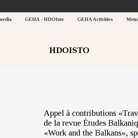
media
GEHA - HDOIsto
GEHA Activities
Mem
HDOISTO
Appel à contributions «Trava
de la revue Études Balkaniqu
«Work and the Balkans», spe