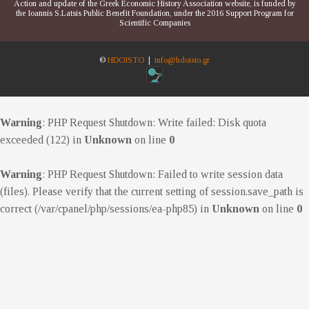
Action and update of the Greek Economic History Association website, is funded by
the Ioannis S.Latsis Public Benefit Foundation, under the 2016 Support Program for
Scientific Companies
©
HDOISTO
|
info@hdoisto.gr
Warning
: PHP Request Shutdown: Write failed: Disk quota
exceeded (122) in
Unknown
on line
0
Warning
: PHP Request Shutdown: Failed to write session data
(files). Please verify that the current setting of session.save_path is
correct (/var/cpanel/php/sessions/ea-php85) in
Unknown
on line
0