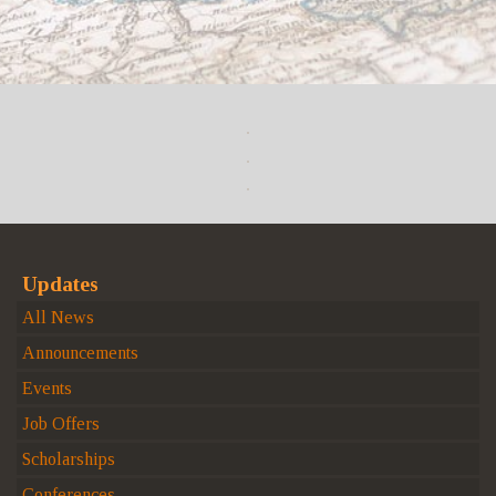
Updates
All News
Announcements
Events
Job Offers
Scholarships
Conferences